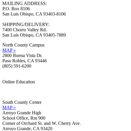
MAILING ADDRESS:
P.O. Box 8106
San Luis Obispo, CA 93403-8106
SHIPPING/DELIVERY:
7400 Chorro Valley Rd.
San Luis Obispo, CA 93405-7889
North County Campus
MAP »
2800 Buena Vista Dr.
Paso Robles, CA 93446
(805) 591-6200
Online Education
Information »
Support »
South County Center
MAP »
Arroyo Grande High
School Office, Rm 900
Corner of Orchard St. and W. Cherry Ave.
Arroyo Grande, CA 93420